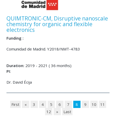
QUIMTRONIC-CM, Disruptive nanoscale
chemistry for organic and flexible
electronics
Funding :
Comunidad de Madrid. Y2018/NMT-4783
Duration:
2019 - 2021 ( 36 months)
PI:
Dr. David Écija
First
«
3
4
5
6
7
8
9
10
11
12
»
Last