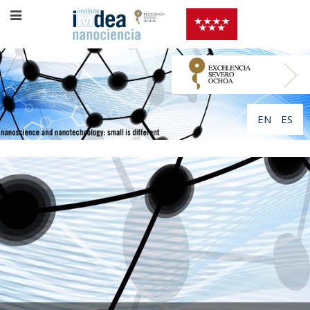
EN
ES