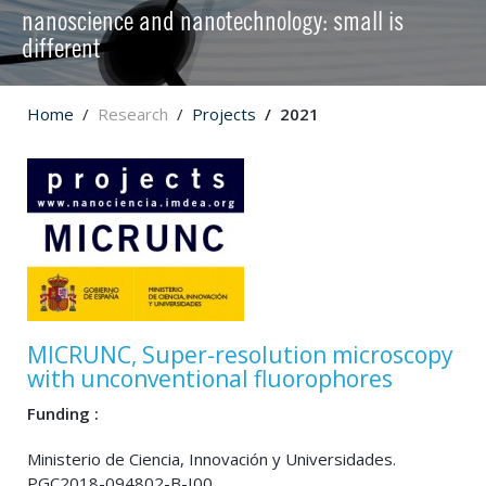
nanoscience and nanotechnology: small is
different
Home
Research
Projects
2021
MICRUNC, Super-resolution microscopy
with unconventional fluorophores
Funding :
Ministerio de Ciencia, Innovación y Universidades.
PGC2018-094802-B-I00