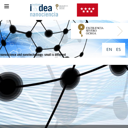
EN
ES