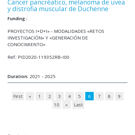
Cancer pancréatico, melanoma de uvea
y distrofia muscular de Duchenne
Funding :
PROYECTOS I+D+I» - MODALIDADES «RETOS
INVESTIGACIÓN» Y «GENERACIÓN DE
CONOCIMIENTO»
Ref.: PID2020-119352RB-I00
Duration:
2021 - 2025
First
«
1
2
3
4
5
6
7
8
9
10
»
Last