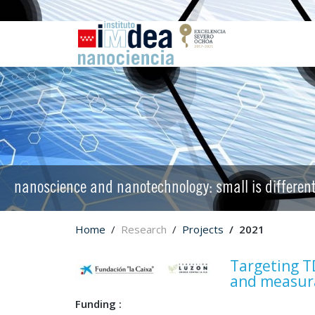
nanoscience and nanotechnology: small is differen
Home
Research
Projects
2021
Targeting TD
and measura
Funding :