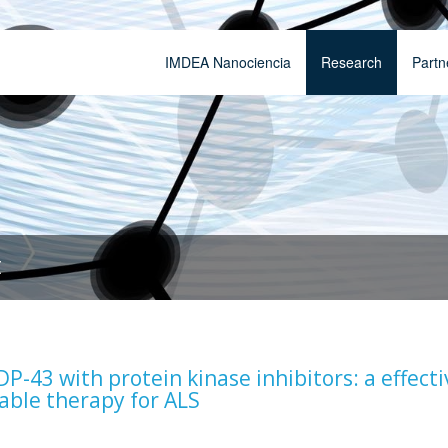
IMDEA Nanociencia
Research
Partn
t
P-43 with protein kinase inhibitors: a effecti
ble therapy for ALS