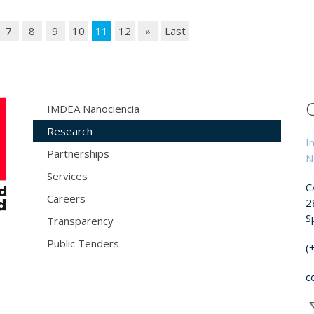
7
8
9
10
11
12
»
Last
IMDEA Nanociencia
Research
I
Partnerships
N
Services
C
Careers
2
S
Transparency
Public Tenders
(
c