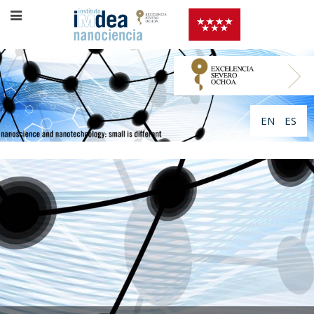
EN
ES