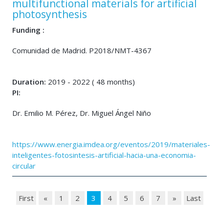
multifunctional materials for artificial
photosynthesis
Funding :
Comunidad de Madrid. P2018/NMT-4367
Duration:
2019 - 2022 ( 48 months)
PI:
Dr. Emilio M. Pérez, Dr. Miguel Ángel Niño
https://www.energia.imdea.org/eventos/2019/materiales-
inteligentes-fotosintesis-artificial-hacia-una-economia-
circular
First
«
1
2
3
4
5
6
7
»
Last