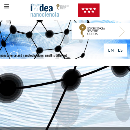
EN
ES