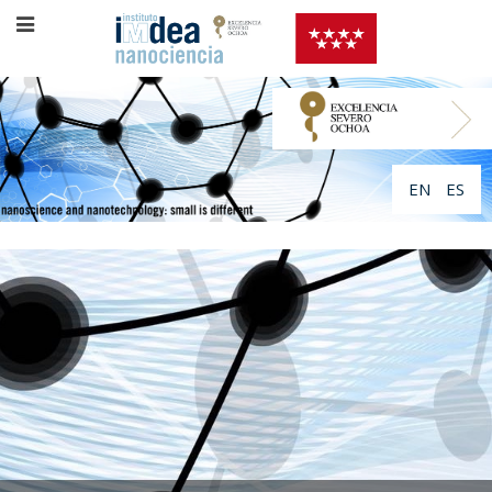
EN
ES