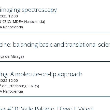
 imaging spectroscopy
2025 12:00
B-CSIC/IMDEA Nanociencia)
 Nanociencia
ine: balancing basic and translational sci
dica de Málaga)
sing: A molecule-on-tip approach
2025 12:00
té de Strasbourg, CNRS)
 Nanociencia
ar #10: Valle Palomo, Diego J. Vicent