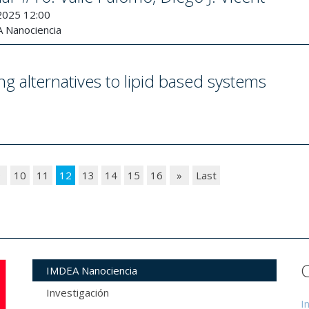
2025 12:00
 Nanociencia
 alternatives to lipid based systems
9
10
11
12
13
14
15
16
»
Last
IMDEA Nanociencia
Investigación
I