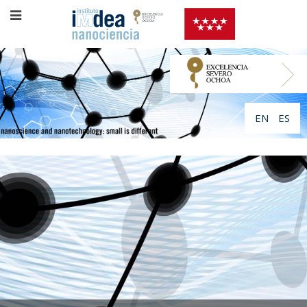
EN
ES