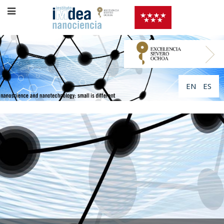
EN
ES