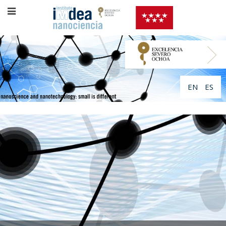
EN
ES