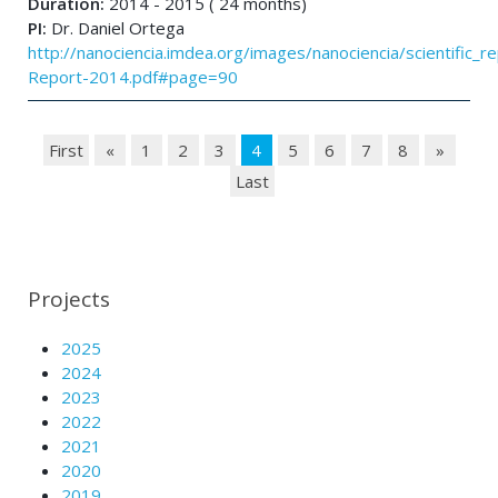
Duration:
2014 - 2015 ( 24 months)
PI:
Dr. Daniel Ortega
http://nanociencia.imdea.org/images/nanociencia/scientific_rep
Report-2014.pdf#page=90
First
«
1
2
3
4
5
6
7
8
»
Last
Projects
2025
2024
2023
2022
2021
2020
2019