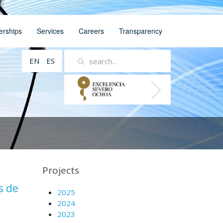
erships
Services
Careers
Transparency
EN
ES
Projects
s de
2025
2024
2023