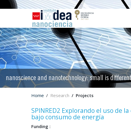
nanoscience and nanotechnology: small is differen
Home
Research
Projects
SPINRED2 Explorando el uso de la e
bajo consumo de energía
Funding :