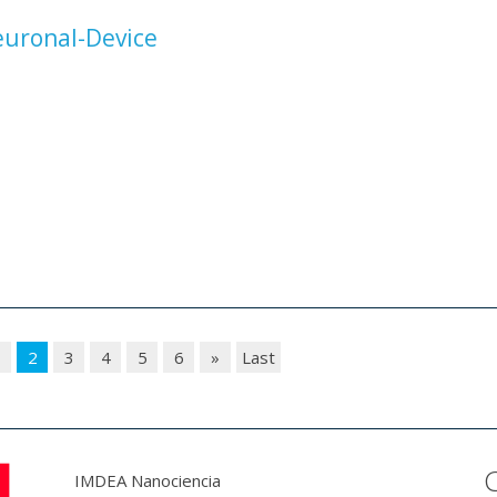
uronal-Device
1
2
3
4
5
6
»
Last
IMDEA Nanociencia