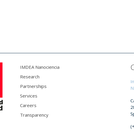
IMDEA Nanociencia
Research
I
Partnerships
N
Services
C
Careers
2
S
Transparency
(